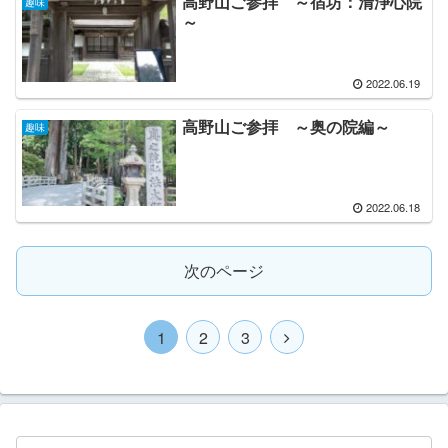
高野山ご参拝 ～宿坊：清浄心院
趣味
～
2022.06.19
高野山ご参拝 ～奥の院編～
趣味
2022.06.18
次のページ
1
2
3