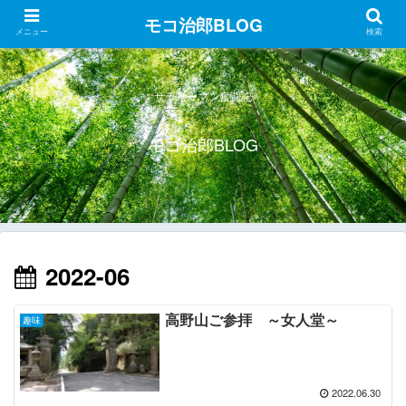
モコ治郎BLOG
メニュー
検索
サラリーマン奮闘記
モコ治郎BLOG
2022-06
高野山ご参拝 ～女人堂～
趣味
2022.06.30