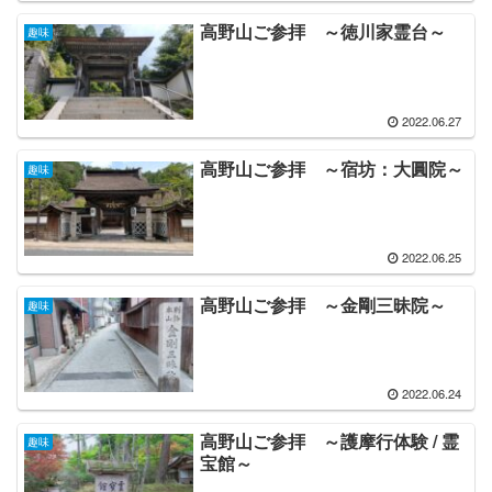
高野山ご参拝 ～徳川家霊台～
趣味
2022.06.27
高野山ご参拝 ～宿坊：大圓院～
趣味
2022.06.25
高野山ご参拝 ～金剛三昧院～
趣味
2022.06.24
高野山ご参拝 ～護摩行体験 / 霊
趣味
宝館～