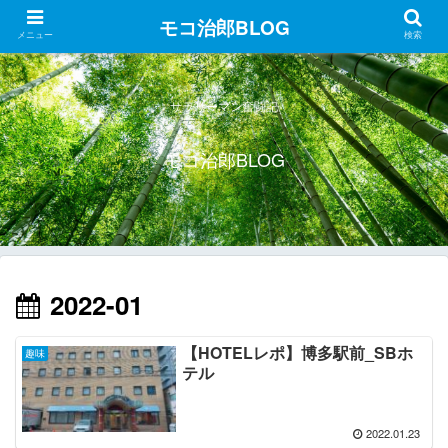
モコ治郎BLOG
メニュー
検索
サラリーマン奮闘記
モコ治郎BLOG
2022-01
【HOTELレポ】博多駅前_SBホ
趣味
テル
2022.01.23