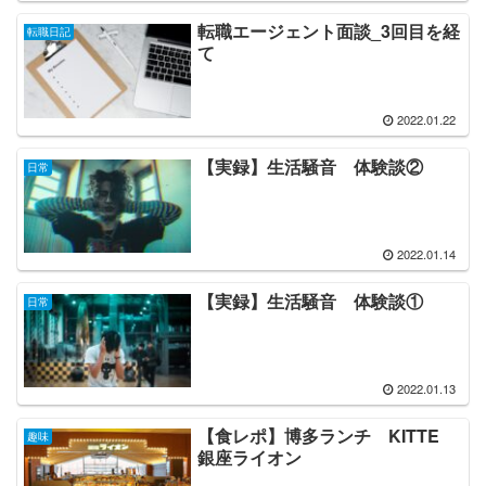
転職エージェント面談_3回目を経
転職日記
て
2022.01.22
【実録】生活騒音 体験談②
日常
2022.01.14
【実録】生活騒音 体験談①
日常
2022.01.13
【食レポ】博多ランチ KITTE
趣味
銀座ライオン