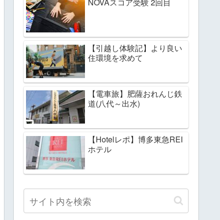
NOVAスコア受験 2回目
【引越し体験記】より良い
住環境を求めて
【電車旅】肥薩おれんじ鉄
道(八代～出水)
【Hotelレポ】博多東急REI
ホテル