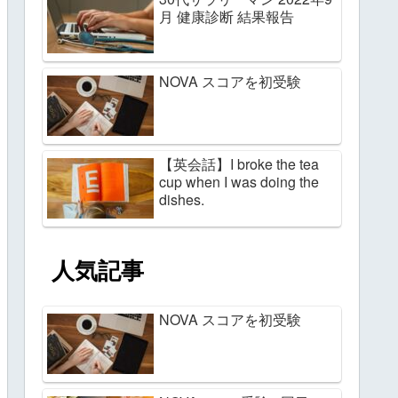
月 健康診断 結果報告
NOVA スコアを初受験
【英会話】I broke the tea
cup when I was doing the
dishes.
人気記事
NOVA スコアを初受験