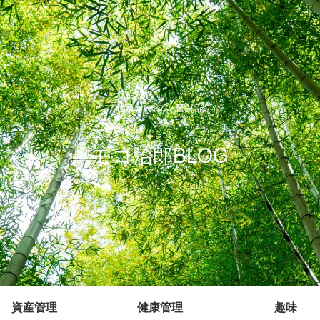
サラリーマン奮闘記
モコ治郎BLOG
資産管理
健康管理
趣味