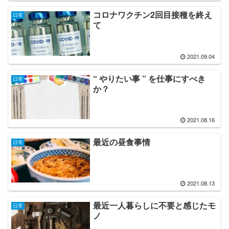
コロナワクチン2回目接種を終え
日常
て
2021.09.04
“ やりたい事 ” を仕事にすべき
日常
か？
2021.08.16
最近の昼食事情
日常
2021.08.13
最近一人暮らしに不要と感じたモ
日常
ノ