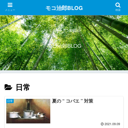
モコ治郎BLOG
メニュー
検索
サラリーマン奮闘記
モコ治郎BLOG
日常
夏の “ コバエ ” 対策
日常
2021.09.09