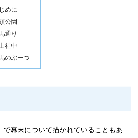
じめに
頭公園
馬通り
山社中
馬のぶーつ
衝け、で幕末について描かれていることもあ