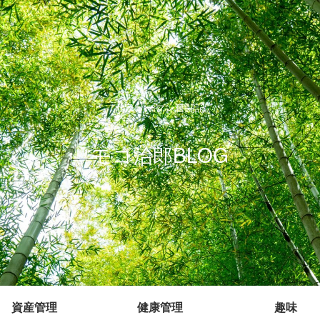
サラリーマン奮闘記
モコ治郎BLOG
資産管理
健康管理
趣味