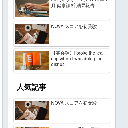
月 健康診断 結果報告
NOVA スコアを初受験
【英会話】I broke the tea
cup when I was doing the
dishes.
人気記事
NOVA スコアを初受験