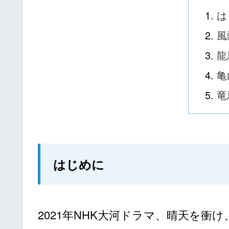
は
風
龍
亀
竜
はじめに
2021年NHK大河ドラマ、晴天を