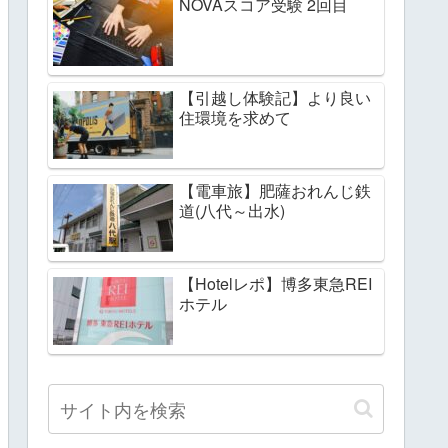
NOVAスコア受験 2回目
【引越し体験記】より良い
住環境を求めて
【電車旅】肥薩おれんじ鉄
道(八代～出水)
【Hotelレポ】博多東急REI
ホテル