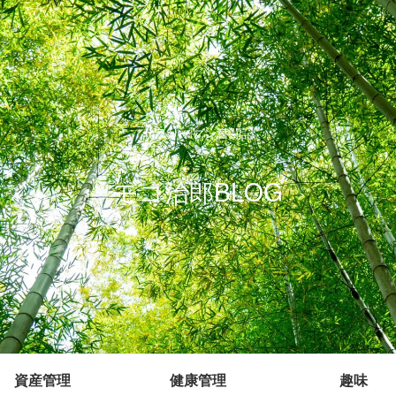
サラリーマン奮闘記
モコ治郎BLOG
資産管理
健康管理
趣味