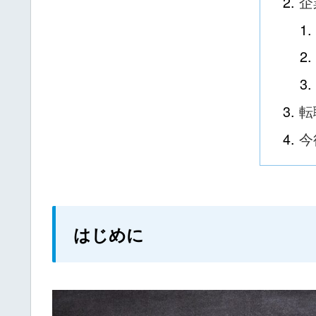
企
転
今
はじめに