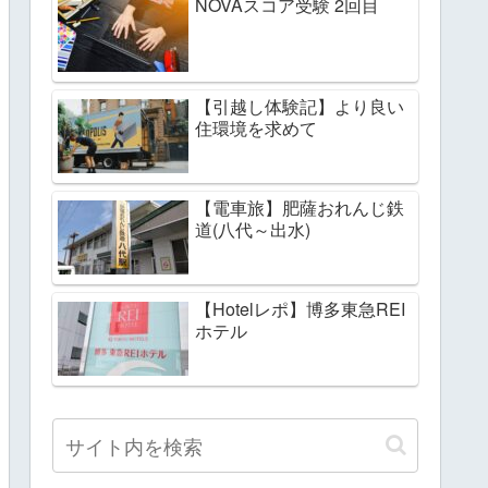
NOVAスコア受験 2回目
【引越し体験記】より良い
住環境を求めて
【電車旅】肥薩おれんじ鉄
道(八代～出水)
【Hotelレポ】博多東急REI
ホテル