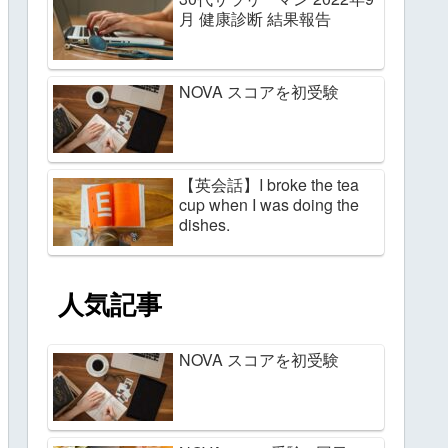
月 健康診断 結果報告
NOVA スコアを初受験
【英会話】I broke the tea
cup when I was doing the
dishes.
人気記事
NOVA スコアを初受験