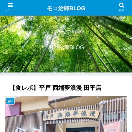
モコ治郎BLOG
メニュー
検索
サラリーマン奮闘記
モコ治郎BLOG
【食レポ】平戸 西端夢浪漫 田平店
趣味