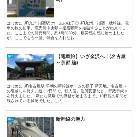
はじめに JR九州 指宿駅 ホームの様子① JR九州、指宿・枕崎線、電
車の旅の前半、鹿児島中央駅～指宿駅間を走破することが出来まし
た。ここまでの所要時間、約1時間30分。疲労感を感じ始めました
が、ここでもう一度、気合を入れなお...
【電車旅】いざ金沢へ！(名古屋
趣味
～京都 編)
はじめに JR名古屋駅 早朝の新幹線ホームの様子 新天地、名古屋へ
の引越しを終え、続く2日間で、転入届、住所変更など、行政手続き
を終えました。 新たな職場での勤務が始まるまで、10日程の期間が
残されている状況でした。この...
新幹線の魅力
趣味