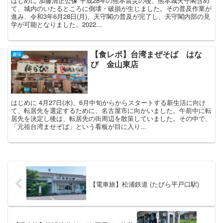
はじめに 加藤清正公像 平成28年の熊本震災の後、熊本城天守閣含め
て、城内のいたるところに倒壊・破損が生じました。その普及作業が
進み、令和3年6月28日(月)、天守閣の普及が完了し、天守閣内部の見
学が可能となりました。2022...
【食レポ】台湾まぜそば はな
趣味
び 金山東店
はじめに 4月27日(水)、6月中旬からからスタートする新生活に向け
て、転居先を選定するために、名古屋市に向かいました。午前中に転
居先を決定し後は、転居先の街周辺を散策していました。その中で、
「元祖台湾ませぞば」という看板が目に入り...
【電車旅】松浦鉄道 (たびら平戸口駅)