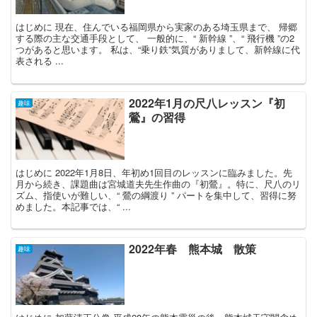
はじめに 現在、住んでいる福岡県から実家のある埼玉県まで、 帰郷
する際の主な交通手段として、 一般的に、“ 新幹線 ”、“ 飛行機 ”の2
つがあると思います。 私は、“乗り鉄”気質がありまして、新幹線に代
表される ...
2022年1月の尺八レッスン『初
趣味
鶯』の習得
はじめに 2022年1月8日、年初め1回目のレッスンに臨みました。先
月から続き、課題曲は宮城道夫先生作曲の『初鶯』。特に、尺八のリ
ズム、指使いが難しい、“ 鶯の綱渡り ” パートを集中して、習得に努
めました。本記事では、“ ...
2022年春 熊本城 散策
趣味