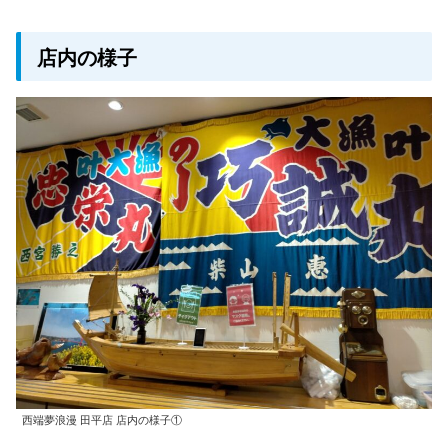
店内の様子
西端夢浪漫 田平店 店内の様子①