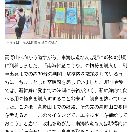
南海そば なんば3階点 店外の様子
高野山へ向かう道すがら、南海鉄道なんば駅に9時30分頃
に到着しました。「南海特急こうや」の切符を購入し、列
車出発までの約30分の期間、駅構内を散策をしているう
ちに、ちょっとした空腹感を感じていました。JR小倉駅
では、新幹線出発までの時間に余裕が無く、新幹線内で食
べる用の軽食を購入すすること出来ず、朝食を抜いていま
した。この後、高野山までの経路、その先の高野山ご参拝
を考えると、「このタイミングで、エネルギーを補給して
おこう」と思い、改札を過ぎた、南海鉄道なんば駅構内に
ある、「南海そば」にて、食事を取ることにしました。