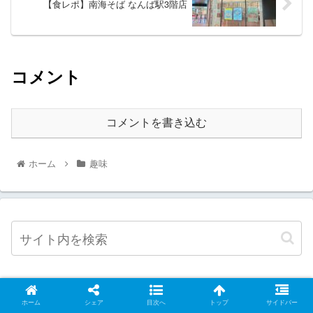
【食レポ】南海そば なんば駅3階店
コメント
コメントを書き込む
ホーム
趣味
新着記事
ホーム
シェア
目次へ
トップ
サイドバー