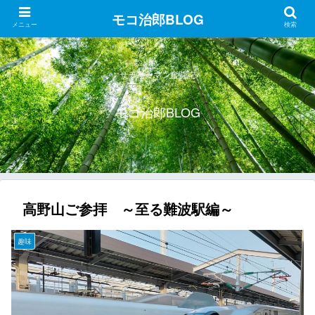
モコ治郎BLOG
メニュー
検索
サラリーマン奮闘記
モコ治郎BLOG
高野山ご参拝 ～至る難波駅編～
趣味