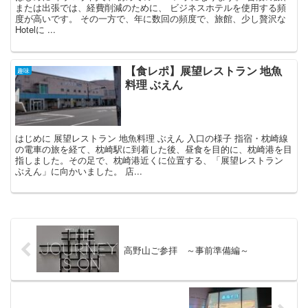
または出張では、経費削減のために、 ビジネスホテルを使用する頻
度が高いです。 その一方で、年に数回の頻度で、旅館、少し贅沢な
Hotelに ...
【食レポ】展望レストラン 地魚
趣味
料理 ぶえん
はじめに 展望レストラン 地魚料理 ぶえん 入口の様子 指宿・枕崎線
の電車の旅を経て、枕崎駅に到着した後、昼食を目的に、枕崎港を目
指しました。その足で、枕崎港近くに位置する、「展望レストラン
ぶえん」に向かいました。 店...
高野山ご参拝 ～事前準備編～