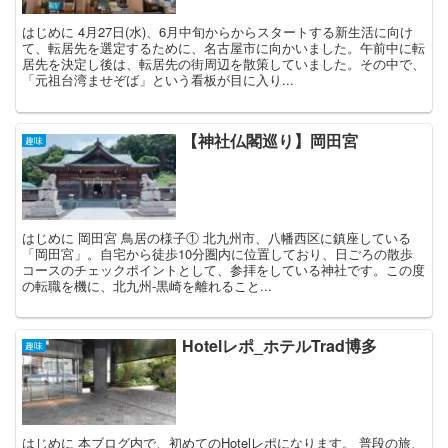
はじめに 4月27日(水)、6月中旬からからスタートする新生活に向け
て、転居先を選定するために、名古屋市に向かいました。午前中に転
居先を決定し後は、転居先の街周辺を散策していました。その中で、
「元祖台湾ませぞば」という看板が目に入り...
【神社仏閣巡り】岡田宮
趣味
はじめに 岡田宮 鳥居の様子① 北九州市、八幡西区に鎮座している
「岡田宮」。自宅から徒歩10分圏内に位置しており、日ごろの散歩
コースのチェックポイントとして、参拝をしている神社です。この度
の転職を機に、北九州-黒崎を離れること...
Hotelレポ_ホテルTrad博多
趣味
はじめに 本ブログ内で、初めてのHotelレポになります。 普段の旅、