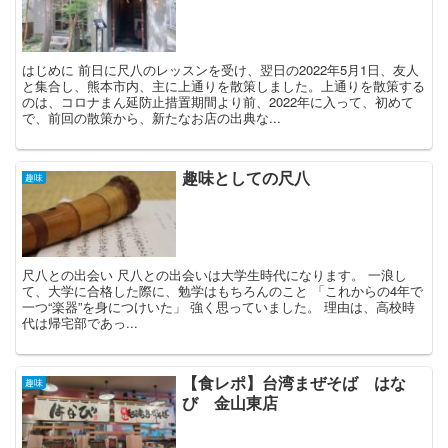
はじめに 前日に尺八のレッスンを受け、翌日の2022年5月1日、友人
と集合し、熊本市内、主に上通りを散策しました。上通りを散策する
のは、コロナまん延防止措置期間より前、2022年に入って、初めて
で、前回の散策から、新たなお店の出典な...
趣味としての尺八
趣味
尺八との出会い 尺八との出会いは大学生時代になります。 一浪し
て、大学に合格した際に、勉学はもちろんのこと 「これからの4年で
一つ“楽器”を身につけいた」 強く思っていました。 理由は、高校時
代は帰宅部であっ...
【食レポ】台湾まぜそば はな
趣味
び 金山東店