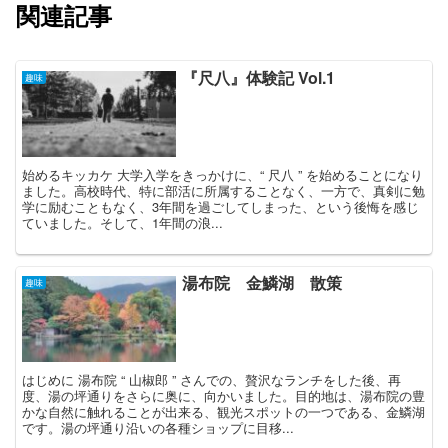
関連記事
『尺八』体験記 Vol.1
趣味
始めるキッカケ 大学入学をきっかけに、“ 尺八 ” を始めることになり
ました。高校時代、特に部活に所属することなく、一方で、真剣に勉
学に励むこともなく、3年間を過ごしてしまった、という後悔を感じ
ていました。そして、1年間の浪...
湯布院 金鱗湖 散策
趣味
はじめに 湯布院 “ 山椒郎 ” さんでの、贅沢なランチをした後、再
度、湯の坪通りをさらに奥に、向かいました。目的地は、湯布院の豊
かな自然に触れることが出来る、観光スポットの一つである、金鱗湖
です。湯の坪通り沿いの各種ショップに目移...