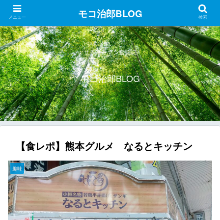
モコ治郎BLOG
メニュー
検索
サラリーマン奮闘記
モコ治郎BLOG
【食レポ】熊本グルメ なるとキッチン
趣味