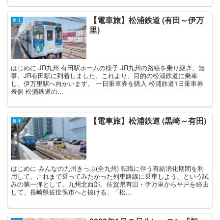
【電車旅】松浦鉄道 (有田～伊万
趣味
里)
はじめに JR九州 有田駅ホームの様子 JR九州の路線を乗り継ぎ、無
事、JR有田駅に到着しました。これより、目的の松浦鉄道に乗車
し、伊万里駅へ向かいます。 一日乗車券を購入 松浦鉄道1日乗車券
表側 松浦鉄道の...
【電車旅】松浦鉄道 (黒崎～有田)
趣味
はじめに みんなの九州きっぷ(全九州) 転職に伴う有給消化期間を利
用して、これまで乗ってみたかった列車路線に乗車しよう、という試
みの第一弾として、九州北西部、佐賀県有田・伊万里から平戸を経由
して、長崎県佐世保市へと抜ける、「松...