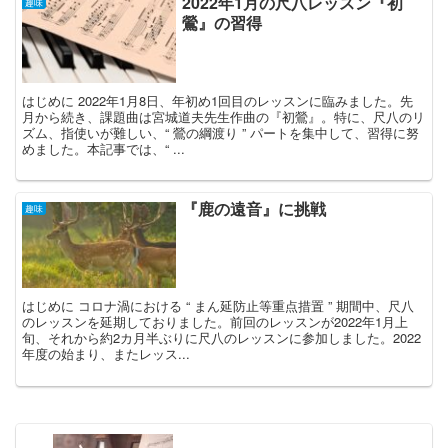
2022年1月の尺八レッスン『初
趣味
鶯』の習得
はじめに 2022年1月8日、年初め1回目のレッスンに臨みました。先
月から続き、課題曲は宮城道夫先生作曲の『初鶯』。特に、尺八のリ
ズム、指使いが難しい、“ 鶯の綱渡り ” パートを集中して、習得に努
めました。本記事では、“ ...
『鹿の遠音』に挑戦
趣味
はじめに コロナ渦における “ まん延防止等重点措置 ” 期間中、尺八
のレッスンを延期しておりました。前回のレッスンが2022年1月上
旬、それから約2カ月半ぶりに尺八のレッスンに参加しました。2022
年度の始まり、またレッス...