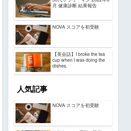
月 健康診断 結果報告
NOVA スコアを初受験
【英会話】I broke the tea
cup when I was doing the
dishes.
人気記事
NOVA スコアを初受験