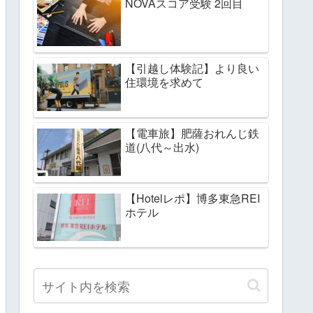
NOVAスコア受験 2回目
【引越し体験記】より良い
住環境を求めて
【電車旅】肥薩おれんじ鉄
道(八代～出水)
【Hotelレポ】博多東急REI
ホテル