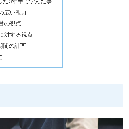
した3年半で学んだ事
の広い視野
営の視点
に対する視点
期間の計画
て