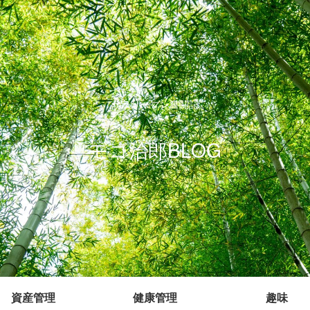
サラリーマン奮闘記
モコ治郎BLOG
資産管理
健康管理
趣味