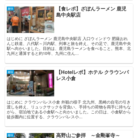
【食レポ】ざぼんラーメン 鹿児
趣味
島中央駅店
はじめに ざぼんラーメン 鹿児島中央駅店 入口ウィンドウ 肥薩おれ
んじ鉄道、八代駅～川内駅、列車と旅を終え、その足で、鹿児島中央
駅へ向かいました。目的は、鹿児島ラーメンを食べること。熊本、北
九州と通算すると約10年、九州に住ん...
【Hotelレポ】ホテル クラウンパ
趣味
レス小倉
はじめに クラウンパレス小倉 外観の様子 北九州、黒崎の自宅の引き
渡しを終え、リュックサックを背負い、手持ちの荷物を両手に持ちな
がら、宿泊地である小倉駅へと向かいました。この日は、小倉駅から
徒歩圏内に位置する、クラウンパレス小...
高野山ご参拝 ～金剛峯寺～
趣味