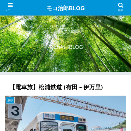
モコ治郎BLOG
メニュー
検索
サラリーマン奮闘記
モコ治郎BLOG
【電車旅】松浦鉄道 (有田～伊万里)
趣味