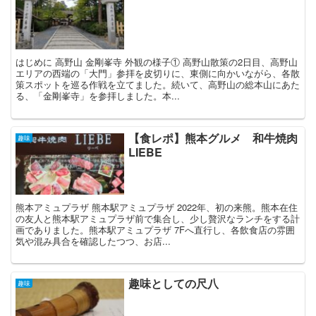
はじめに 高野山 金剛峯寺 外観の様子① 高野山散策の2日目、高野山
エリアの西端の「大門」参拝を皮切りに、東側に向かいながら、各散
策スポットを巡る作戦を立てました。続いて、高野山の総本山にあた
る、「金剛峯寺」を参拝しました。本...
【食レポ】熊本グルメ 和牛焼肉
趣味
LIEBE
熊本アミュプラザ 熊本駅アミュプラザ 2022年、初の来熊。熊本在住
の友人と熊本駅アミュプラザ前で集合し、少し贅沢なランチをする計
画でありました。熊本駅アミュプラザ 7Fへ直行し、各飲食店の雰囲
気や混み具合を確認したつつ、お店...
趣味としての尺八
趣味