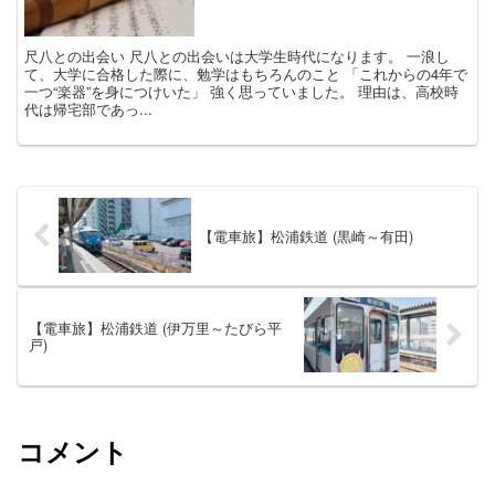
尺八との出会い 尺八との出会いは大学生時代になります。 一浪し
て、大学に合格した際に、勉学はもちろんのこと 「これからの4年で
一つ“楽器”を身につけいた」 強く思っていました。 理由は、高校時
代は帰宅部であっ...
【電車旅】松浦鉄道 (黒崎～有田)
【電車旅】松浦鉄道 (伊万里～たびら平
戸)
コメント